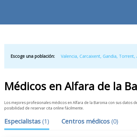
Escoge una población:
Valencia
,
Carcaixent
,
Gandia
,
Torrent
,
Médicos
en
Alfara de la B
Los mejores profesionales médicos en Alfara de la Baronia con sus datos de 
posibilidad de reservar cita online fácilmente.
Especialistas
(
1
)
Centros médicos
(
0
)