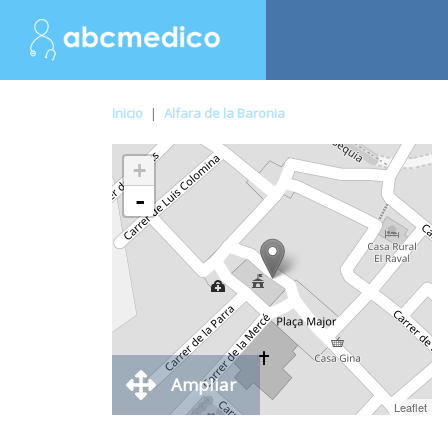
Inicio
|
Alfara de la Baronia
+
-
Ampliar
Leaflet