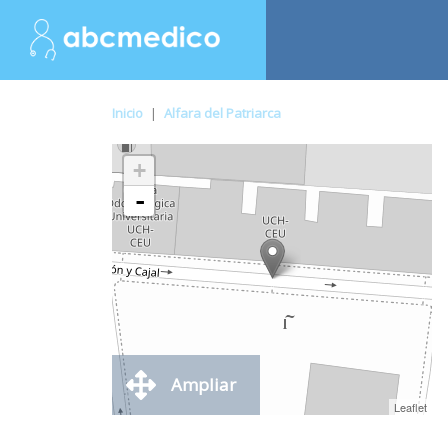
Inicio
|
Alfara del Patriarca
+
-
Ampliar
Leaflet