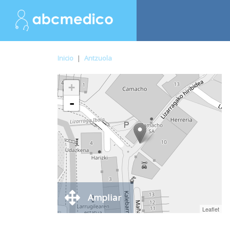
Inicio
|
Antzuola
+
-
Ampliar
Leaflet