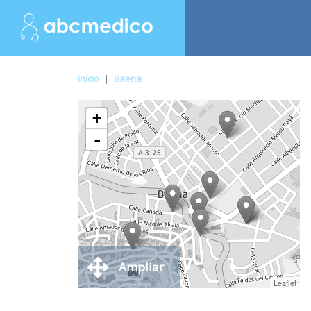
Inicio
|
Baena
+
-
Ampliar
Leaflet