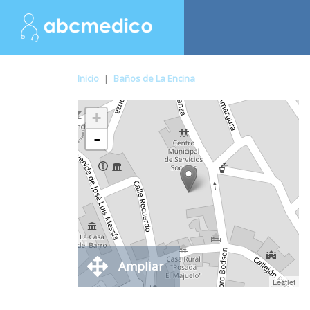
Inicio
|
Baños de La Encina
+
-
Ampliar
Leaflet