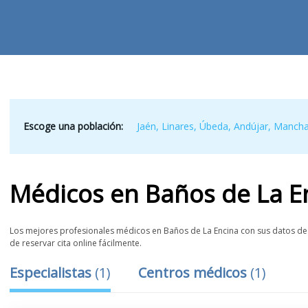
Escoge una población:
Jaén
,
Linares
,
Úbeda
,
Andújar
,
Mancha
Médicos
en
Baños de La E
Los mejores profesionales médicos en Baños de La Encina con sus datos de c
de reservar cita online fácilmente.
Especialistas
(
1
)
Centros médicos
(
1
)