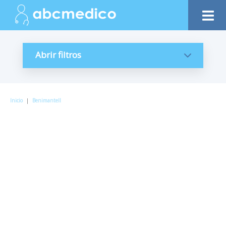
Abrir filtros
Inicio
|
Benimantell