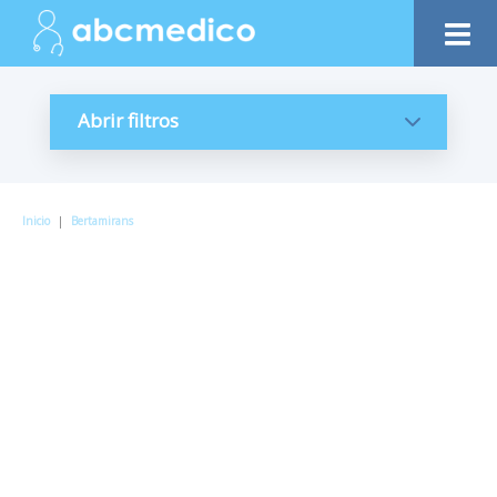
Abrir filtros
Inicio
|
Bertamirans