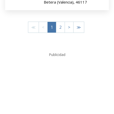
Betera (Valencia), 46117
≪
<
1
2
>
≫
Publicidad