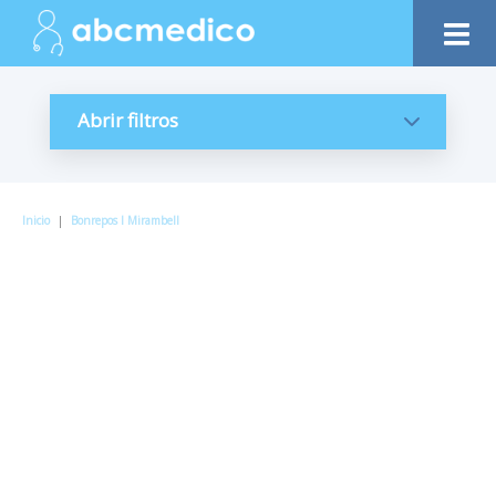
Abrir filtros
Inicio
|
Bonrepos I Mirambell