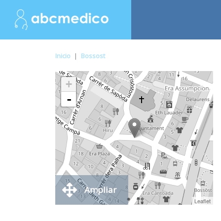
Inicio
|
Bossost
+
-
Ampliar
Leaflet