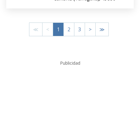
≪
<
1
2
3
>
≫
Publicidad