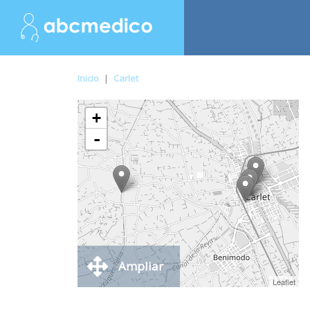
Inicio
|
Carlet
+
-
Ampliar
Leaflet