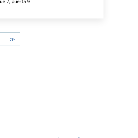
que 7, puerta 9
>
≫