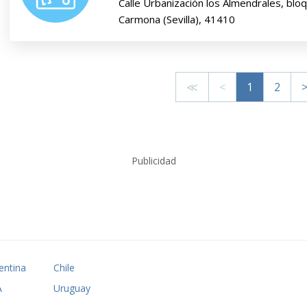
Calle Urbanización los Almendrales, blo
Carmona (Sevilla), 41410
≪
<
1
2
Publicidad
entina
Chile
A
Uruguay