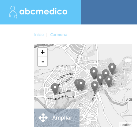
Inicio
|
Carmona
+
-
Ampliar
Leaflet