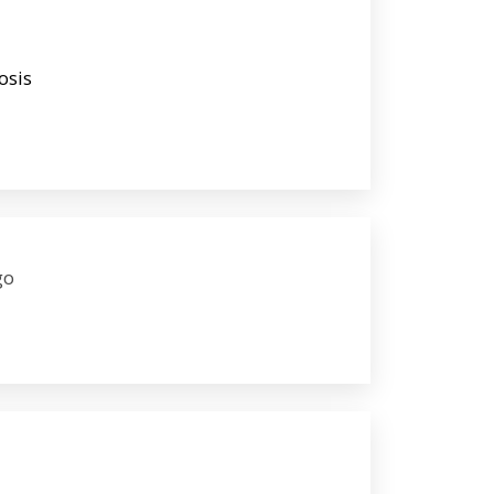
osis
go