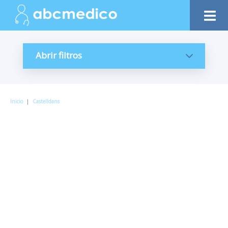
Abrir filtros
Inicio
|
Castelldans