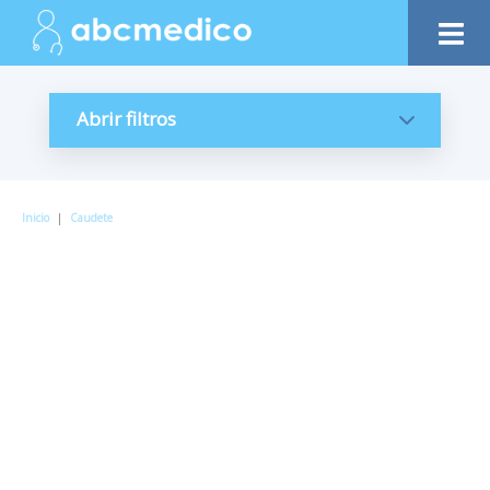
Abrir filtros
Inicio
|
Caudete