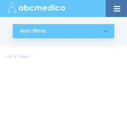
Abrir filtros
Inicio
|
Cehegín