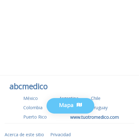
abcmedico
México
Argentina
Chile
Mapa
Colombia
USA
Uruguay
Puerto Rico
www.tuotromedico.com
Acerca de este sitio
Privacidad