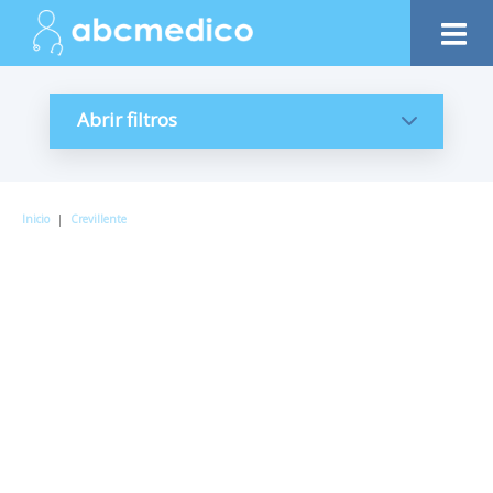
Abrir filtros
Inicio
|
Crevillente