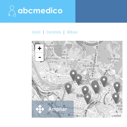
Inicio
|
Dentista
|
Bilbao
+
-
Ampliar
Leaflet