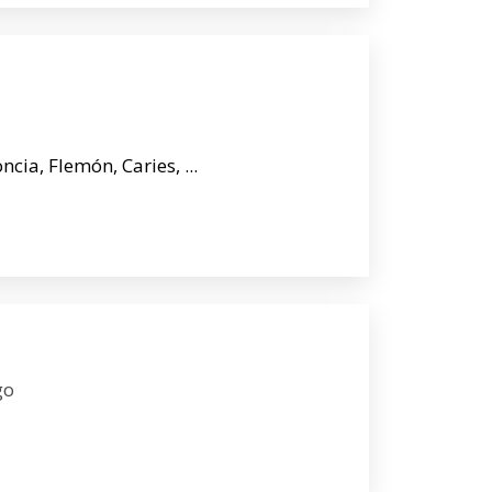
ia, Flemón, Caries, ...
go