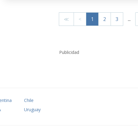
≪
<
1
2
3
...
Publicidad
entina
Chile
A
Uruguay