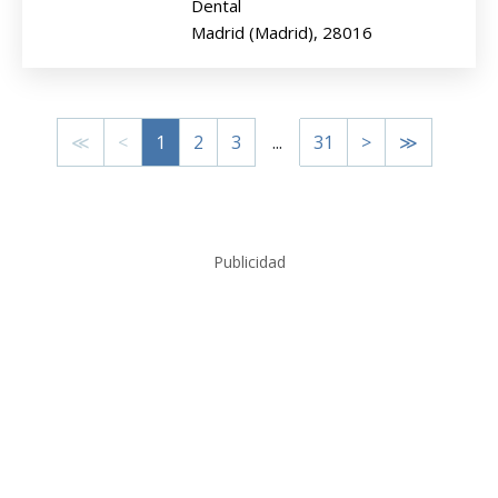
Dental
Madrid (Madrid), 28016
≪
<
1
2
3
...
31
>
≫
Publicidad