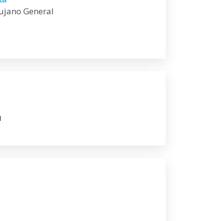
rujano General
I