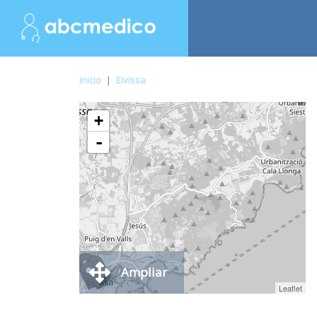
Inicio
|
Eivissa
+
-
Ampliar
Leaflet