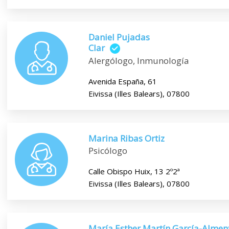
Daniel Pujadas
Clar
Alergólogo, Inmunología
Avenida España, 61
Eivissa (Illes Balears), 07800
Marina Ribas Ortiz
Psicólogo
Calle Obispo Huix, 13 2º2ª
Eivissa (Illes Balears), 07800
María Esther Martín García-Almen