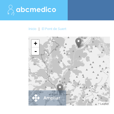
Inicio
|
El Pont de Suert
+
-
Ampliar
Leaflet