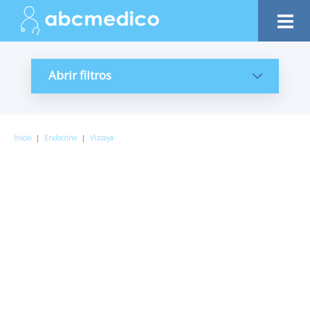
Abrir filtros
Inicio
|
Endocrino
|
Vizcaya