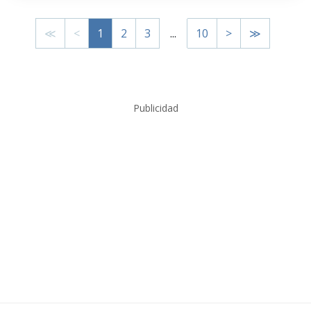
≪
<
1
2
3
...
10
>
≫
Publicidad