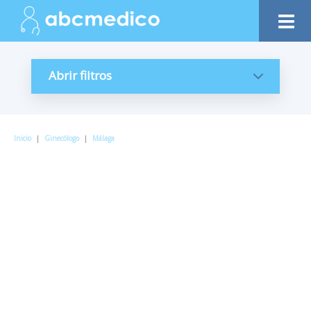
Abrir filtros
Inicio
|
Ginecólogo
|
Málaga