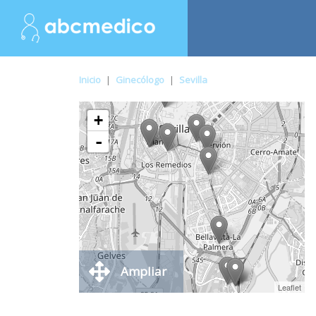
Inicio
|
Ginecólogo
|
Sevilla
+
-
Ampliar
Leaflet