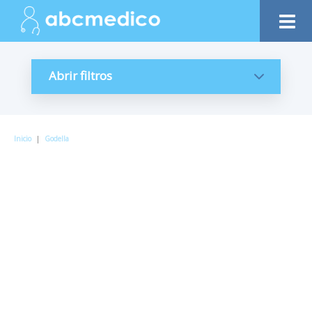
Abrir filtros
Inicio
|
Godella