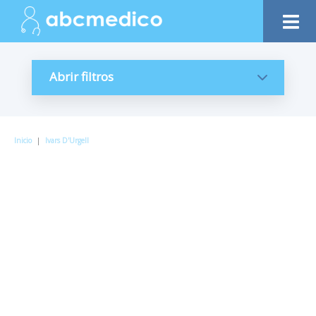
Abrir filtros
Inicio
|
Ivars D'Urgell