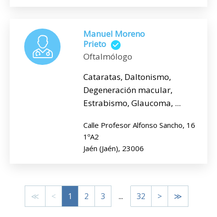
Manuel Moreno
Prieto
Oftalmólogo
Cataratas, Daltonismo,
Degeneración macular,
Estrabismo, Glaucoma, ...
Calle Profesor Alfonso Sancho, 16
1ºA2
Jaén (Jaén), 23006
≪
<
1
2
3
...
32
>
≫