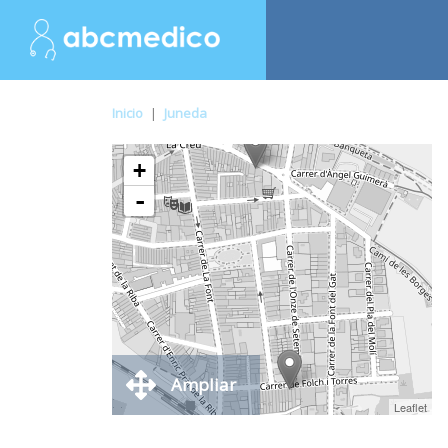
Inicio
|
Juneda
+
-
Ampliar
Leaflet