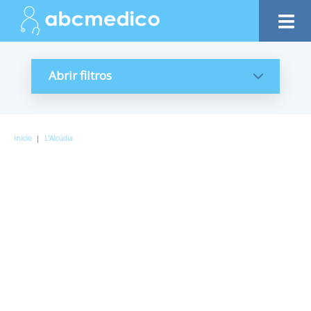
Abrir filtros
Inicio
|
L'Alcúdia