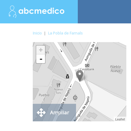
Inicio
|
La Pobla de Farnals
+
-
Ampliar
Leaflet