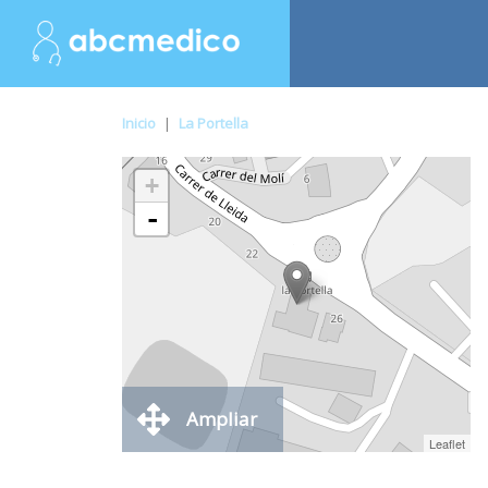
Inicio
|
La Portella
+
-
Ampliar
Leaflet