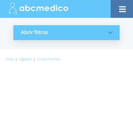
Abrir filtros
Inicio
|
Logopeda
|
Girona Provincia