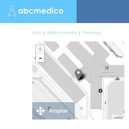
Inicio
|
Medicina Interna
|
Torrevieja
+
-
Ampliar
Leaflet