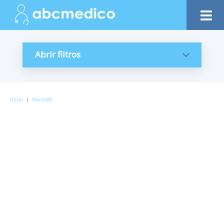
Abrir filtros
Inicio
|
Moncofar