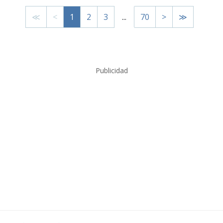
≪
<
1
2
3
...
70
>
≫
Publicidad