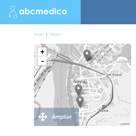
Inicio
|
Navia
+
-
Ampliar
Leaflet