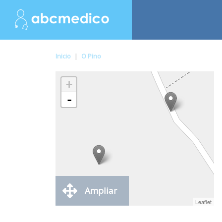
Inicio
|
O Pino
+
-
Ampliar
Leaflet