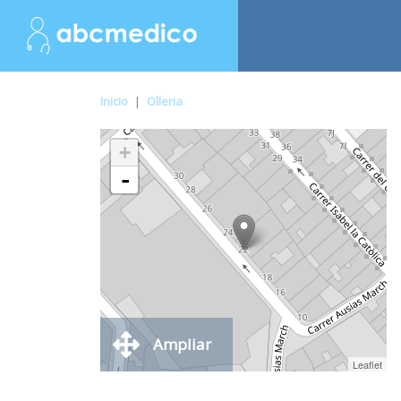
Inicio
|
Olleria
+
-
Ampliar
Leaflet