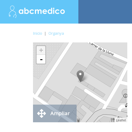
Inicio
|
Organya
+
-
Ampliar
Leaflet