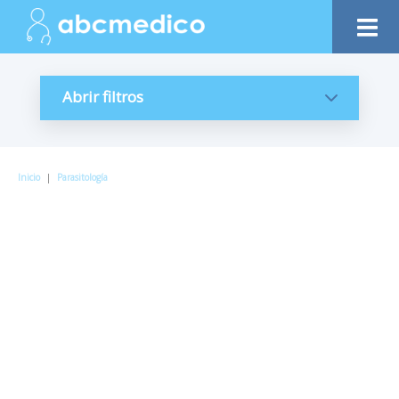
Abrir filtros
Inicio
|
Parasitología