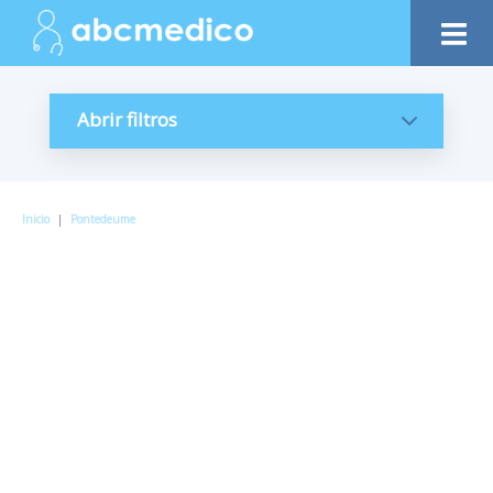
Abrir filtros
Inicio
|
Pontedeume