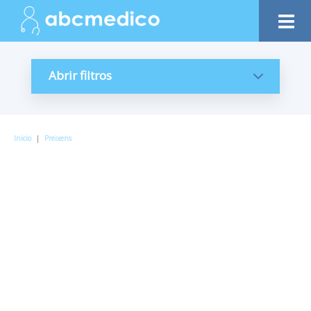
Abrir filtros
Inicio
|
Preixens