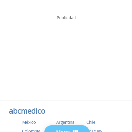
Publicidad
abcmedico
México
Argentina
Chile
Colombia
USA
Uruguay
Mapa