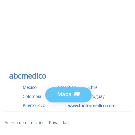
abcmedico
México
Argentina
Chile
Mapa
Colombia
USA
Uruguay
Puerto Rico
www.tuotromedico.com
Acerca de este sitio
Privacidad