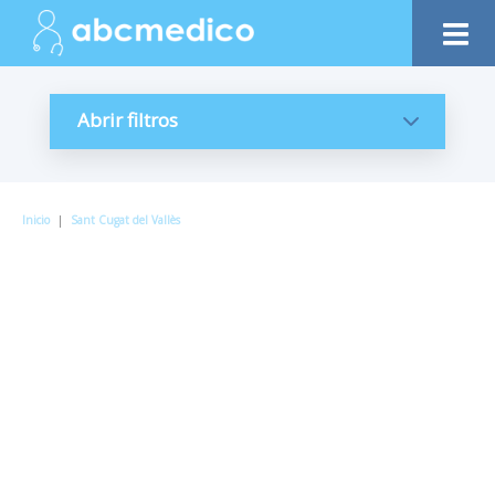
Abrir filtros
Inicio
|
Sant Cugat del Vallès