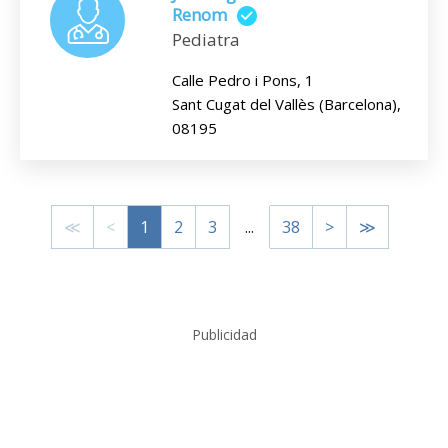
Renom
Pediatra
Calle Pedro i Pons, 1
Sant Cugat del Vallès (Barcelona),
08195
≪
<
1
2
3
...
38
>
≫
Publicidad