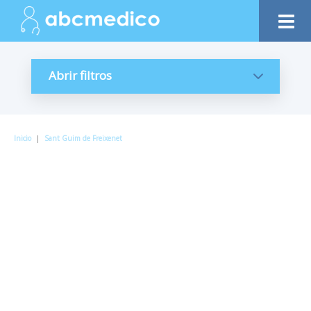
Abrir filtros
Inicio
|
Sant Guim de Freixenet