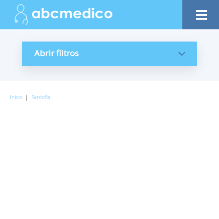
Abrir filtros
Inicio
|
Santoña