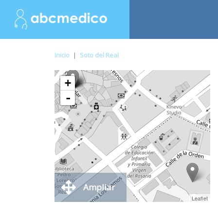
Inicio
|
Soto del Real
+
-
Ampliar
Leaflet