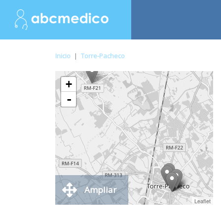
Inicio
|
Torre-Pacheco
+
-
Ampliar
Leaflet